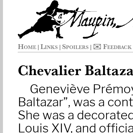
Home
Links
Spoilers
✉️ Feedback
|
|
|
Chevalier Baltaz
Geneviève Prémoy
Baltazar”, was a con
She was a decorated 
Louis XIV, and offici